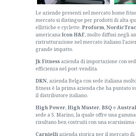
Le aziende presenti nel mercato home fitn
mercato si distingue per prodotti di alta qu
ellittiche
e
cyclette
.
Proform
,
NordicTra
americana
Icon H&F
, molto diffusi negli 
ristrutturazione nel mercato italiano l’azi
grande impatto.
Jk Fitness
azienda di importazione con sede 
efficienza nel post-vendita.
DKN
, azienda Belga con sede italiana molt
fitness è la prima azienda che ha puntato s
il distributore italiano.
High Power
,
High Muster
,
BSQ
e
Austra
sede a S. Marino, la quale offre una gamma 
risultano ben costruiti con una scarsissima d
Carnielli
azienda storica per il mercato di 