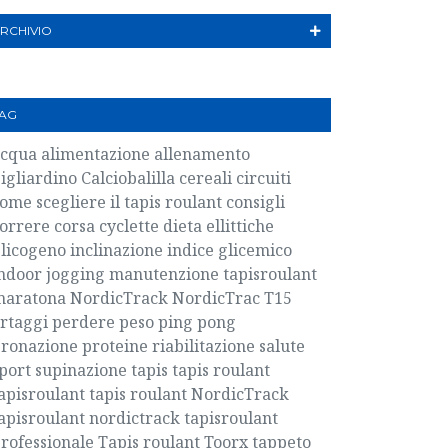
RCHIVIO
AG
acqua
alimentazione
allenamento
igliardino
Calciobalilla
cereali
circuiti
ome scegliere il tapis roulant
consigli
orrere
corsa
cyclette
dieta
ellittiche
licogeno
inclinazione
indice glicemico
ndoor
jogging
manutenzione tapisroulant
maratona
NordicTrack
NordicTrac T15
rtaggi
perdere peso
ping pong
ronazione
proteine
riabilitazione
salute
port
supinazione
tapis
tapis roulant
apisroulant
tapis roulant NordicTrack
apisroulant nordictrack
tapisroulant
rofessionale
Tapis roulant Toorx
tappeto