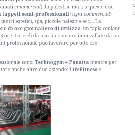
t
iamati
commercial
) da palestra, ma tra queste due
t
i
tappeti semi-professionali
(
light commercial
)
centri estetici, spa, piccole palestre ecc… La
o di ore giornaliero di utilizzo
: un tapis roulant
3 ore, tre cicli da massimo un ora intervallate da un
nt professionale può lavorare per otto ore
fessionale sono:
Technogym
e
Panatta
mentre per
tare anche altre due aziende:
LifeFitness
e