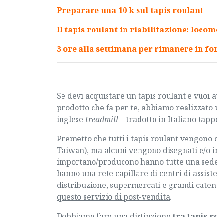
Preparare una 10 k sul tapis roulant
Il tapis roulant in riabilitazione: locom
3 ore alla settimana per rimanere in fo
Se devi acquistare un
tapis roulant
e vuoi a
prodotto che fa per te, abbiamo realizzato 
inglese
treadmill
– tradotto in Italiano
tapp
Premetto che tutti i tapis roulant vengono 
Taiwan), ma alcuni vengono disegnati e/o in
importano/producono hanno tutte una sede it
hanno una rete capillare di centri di assis
distribuzione, supermercati e grandi catene
questo servizio di post-vendita
.
Dobbiamo fare una distinzione
tra tapis 