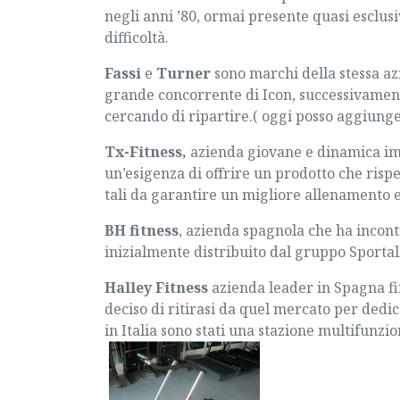
negli anni ’80, ormai presente quasi esclu
difficoltà.
Fassi
e
Turner
sono marchi della stessa az
grande concorrente di Icon, successivament
cercando di ripartire.( oggi posso aggiunge
Tx-Fitness
,
azienda giovane e dinamica im
un’esigenza di offrire un prodotto che rispet
tali da garantire un migliore allenamento 
BH fitness
, azienda spagnola che ha incontr
inizialmente distribuito dal gruppo Sporta
Halley Fitness
azienda leader in Spagna fi
deciso di ritirasi da quel mercato per dedica
in Italia sono stati una stazione multifunzio