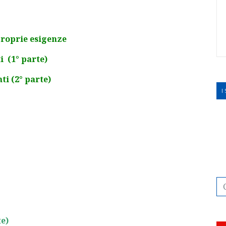
 proprie esigenze
i (1° parte)
i (2° parte)
I
te)