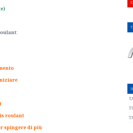
C
te)
T
roulant
:
mento
niziare
S
T
)
T
pis roulant
T
er spingere di più