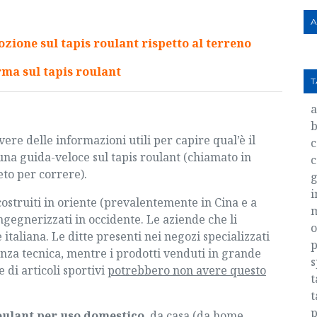
A
ozione sul tapis roulant rispetto al terreno
rma sul tapis roulant
T
b
vere delle informazioni utili per capire qual’è il
c
una guida-veloce sul tapis roulant (chiamato in
c
eto per correre
).
g
i
costruiti in oriente (prevalentemente in Cina e a
gegnerizzati in occidente. Le aziende che li
o
aliana. Le ditte presenti nei negozi specializzati
p
tenza tecnica, mentre i prodotti venduti in grande
s
 di articoli sportivi
potrebbero non avere questo
t
t
p
roulant per uso domestico
, da casa (da home