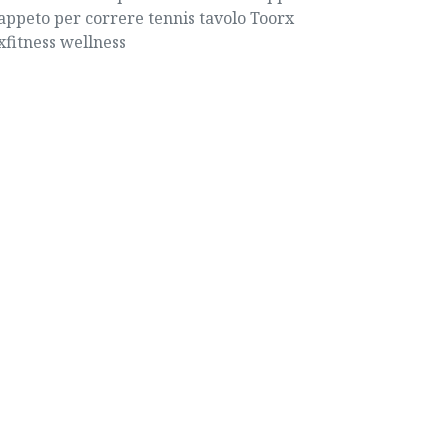
appeto per correre
tennis tavolo
Toorx
xfitness
wellness