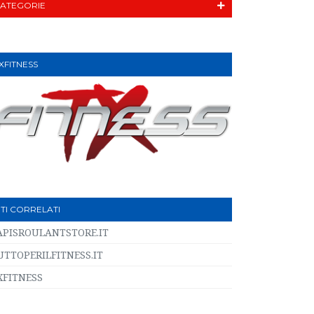
ATEGORIE
XFITNESS
ITI CORRELATI
APISROULANTSTORE.IT
UTTOPERILFITNESS.IT
XFITNESS