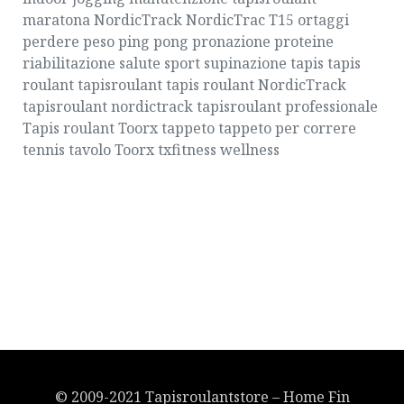
maratona
NordicTrack
NordicTrac T15
ortaggi
perdere peso
ping pong
pronazione
proteine
riabilitazione
salute
sport
supinazione
tapis
tapis
roulant
tapisroulant
tapis roulant NordicTrack
tapisroulant nordictrack
tapisroulant professionale
Tapis roulant Toorx
tappeto
tappeto per correre
tennis tavolo
Toorx
txfitness
wellness
© 2009-2021 Tapisroulantstore – Home Fin