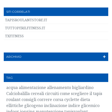
SITI CORRELATI
TAPISROULANTSTORE.IT
TUTTOPERILFITNESS.IT
TXFITNESS
ARCHIVIO
TAG
acqua
alimentazione
allenamento
bigliardino
Calciobalilla
cereali
circuiti
come scegliere il tapis
roulant
consigli
correre
corsa
cyclette
dieta
ellittiche
glicogeno
inclinazione
indice glicemico
indoor
jogging
manutenzione tapisroulant