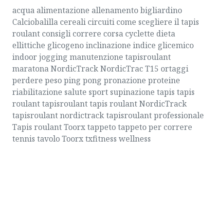
acqua
alimentazione
allenamento
bigliardino
Calciobalilla
cereali
circuiti
come scegliere il tapis
roulant
consigli
correre
corsa
cyclette
dieta
ellittiche
glicogeno
inclinazione
indice glicemico
indoor
jogging
manutenzione tapisroulant
maratona
NordicTrack
NordicTrac T15
ortaggi
perdere peso
ping pong
pronazione
proteine
riabilitazione
salute
sport
supinazione
tapis
tapis
roulant
tapisroulant
tapis roulant NordicTrack
tapisroulant nordictrack
tapisroulant professionale
Tapis roulant Toorx
tappeto
tappeto per correre
tennis tavolo
Toorx
txfitness
wellness