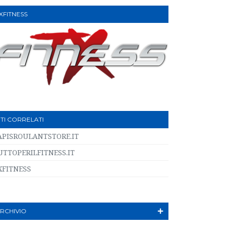
XFITNESS
ITI CORRELATI
APISROULANTSTORE.IT
UTTOPERILFITNESS.IT
XFITNESS
RCHIVIO