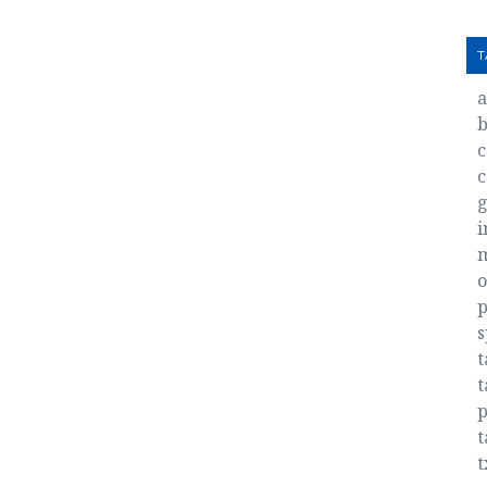
T
b
c
c
g
i
o
p
s
t
t
p
t
t