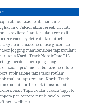
AG
acqua
alimentazione
allenamento
igliardino
Calciobalilla
cereali
circuiti
ome scegliere il tapis roulant
consigli
orrere
corsa
cyclette
dieta
ellittiche
licogeno
inclinazione
indice glicemico
ndoor
jogging
manutenzione tapisroulant
maratona
NordicTrack
NordicTrac T15
rtaggi
perdere peso
ping pong
ronazione
proteine
riabilitazione
salute
port
supinazione
tapis
tapis roulant
apisroulant
tapis roulant NordicTrack
apisroulant nordictrack
tapisroulant
rofessionale
Tapis roulant Toorx
tappeto
appeto per correre
tennis tavolo
Toorx
xfitness
wellness