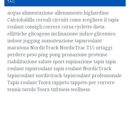
TAG
acqua
alimentazione
allenamento
bigliardino
Calciobalilla
cereali
circuiti
come scegliere il tapis
roulant
consigli
correre
corsa
cyclette
dieta
ellittiche
glicogeno
inclinazione
indice glicemico
indoor
jogging
manutenzione tapisroulant
maratona
NordicTrack
NordicTrac T15
ortaggi
perdere peso
ping pong
pronazione
proteine
riabilitazione
salute
sport
supinazione
tapis
tapis
roulant
tapisroulant
tapis roulant NordicTrack
tapisroulant nordictrack
tapisroulant professionale
Tapis roulant Toorx
tappeto
tappeto per correre
tennis tavolo
Toorx
txfitness
wellness