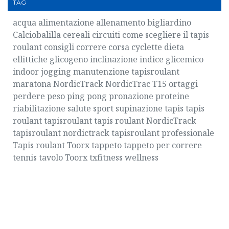
TAG
acqua
alimentazione
allenamento
bigliardino
Calciobalilla
cereali
circuiti
come scegliere il tapis
roulant
consigli
correre
corsa
cyclette
dieta
ellittiche
glicogeno
inclinazione
indice glicemico
indoor
jogging
manutenzione tapisroulant
maratona
NordicTrack
NordicTrac T15
ortaggi
perdere peso
ping pong
pronazione
proteine
riabilitazione
salute
sport
supinazione
tapis
tapis
roulant
tapisroulant
tapis roulant NordicTrack
tapisroulant nordictrack
tapisroulant professionale
Tapis roulant Toorx
tappeto
tappeto per correre
tennis tavolo
Toorx
txfitness
wellness