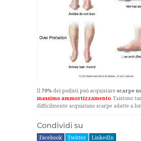
Il
70%
dei podisti può acquistare
scarpe n
massimo ammortizzamento
. Esistono t
difficilmente acquistano scarpe adatte a lor
Condividi su
Facebook
Twitter
LinkedIn