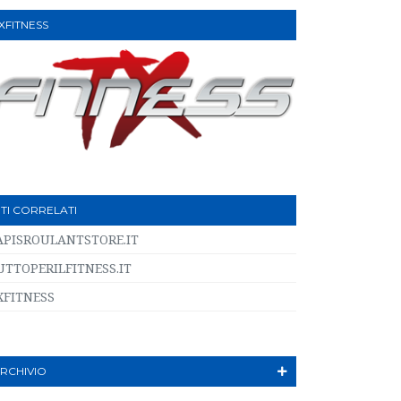
XFITNESS
ITI CORRELATI
APISROULANTSTORE.IT
UTTOPERILFITNESS.IT
XFITNESS
RCHIVIO