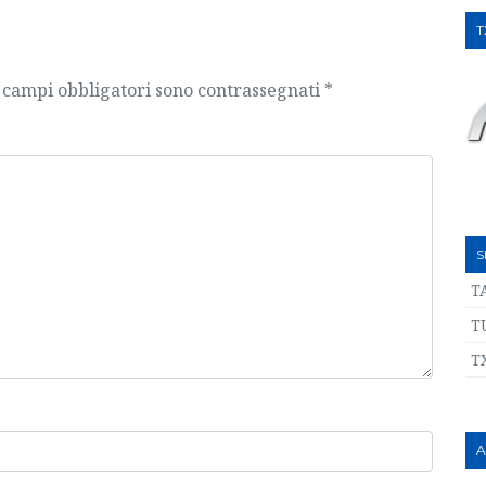
T
 campi obbligatori sono contrassegnati
*
S
T
T
T
A