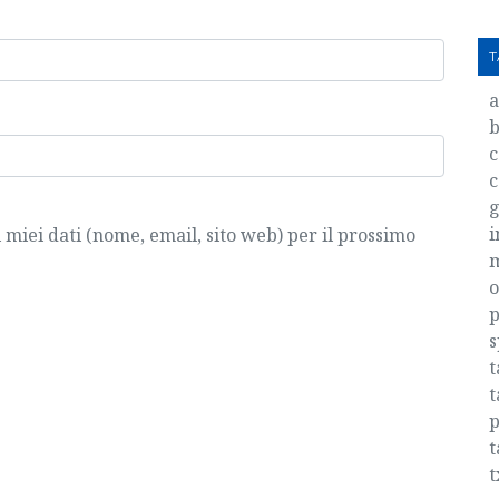
T
b
c
c
g
i
i miei dati (nome, email, sito web) per il prossimo
o
p
s
t
t
p
t
t