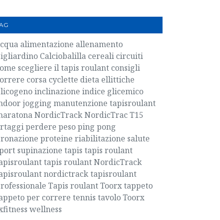
AG
acqua
alimentazione
allenamento
igliardino
Calciobalilla
cereali
circuiti
ome scegliere il tapis roulant
consigli
orrere
corsa
cyclette
dieta
ellittiche
licogeno
inclinazione
indice glicemico
ndoor
jogging
manutenzione tapisroulant
maratona
NordicTrack
NordicTrac T15
rtaggi
perdere peso
ping pong
ronazione
proteine
riabilitazione
salute
port
supinazione
tapis
tapis roulant
apisroulant
tapis roulant NordicTrack
apisroulant nordictrack
tapisroulant
rofessionale
Tapis roulant Toorx
tappeto
appeto per correre
tennis tavolo
Toorx
xfitness
wellness