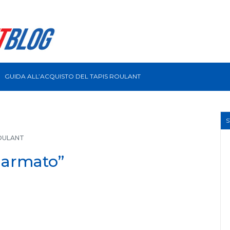
GUIDA ALL’ACQUISTO DEL TAPIS ROULANT
OULANT
o armato”