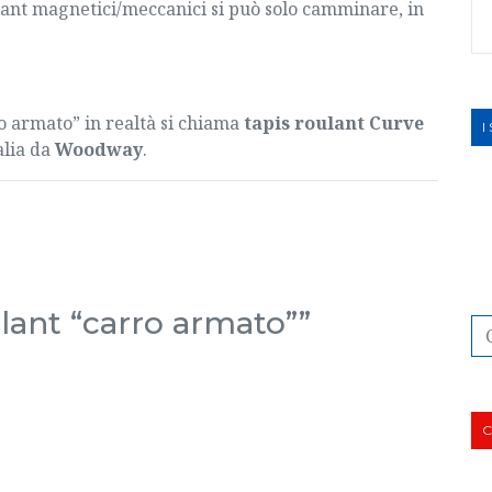
ant magnetici/meccanici si può solo camminare, in
ro armato” in realtà si chiama
tapis roulant Curve
I
alia da
Woodway
.
oulant “carro armato””
C