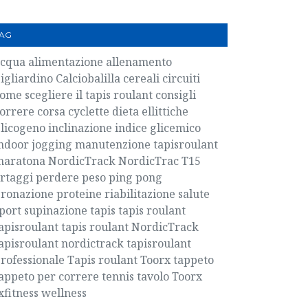
AG
acqua
alimentazione
allenamento
igliardino
Calciobalilla
cereali
circuiti
ome scegliere il tapis roulant
consigli
orrere
corsa
cyclette
dieta
ellittiche
licogeno
inclinazione
indice glicemico
ndoor
jogging
manutenzione tapisroulant
maratona
NordicTrack
NordicTrac T15
rtaggi
perdere peso
ping pong
ronazione
proteine
riabilitazione
salute
port
supinazione
tapis
tapis roulant
apisroulant
tapis roulant NordicTrack
apisroulant nordictrack
tapisroulant
rofessionale
Tapis roulant Toorx
tappeto
appeto per correre
tennis tavolo
Toorx
xfitness
wellness