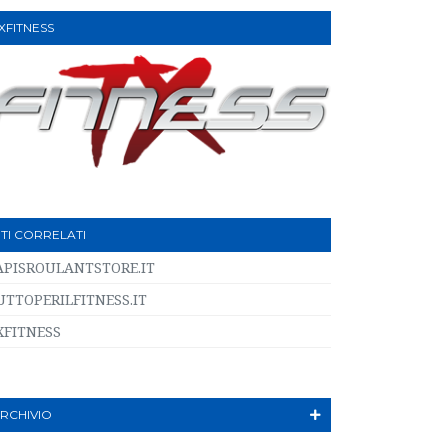
XFITNESS
ITI CORRELATI
APISROULANTSTORE.IT
UTTOPERILFITNESS.IT
XFITNESS
RCHIVIO