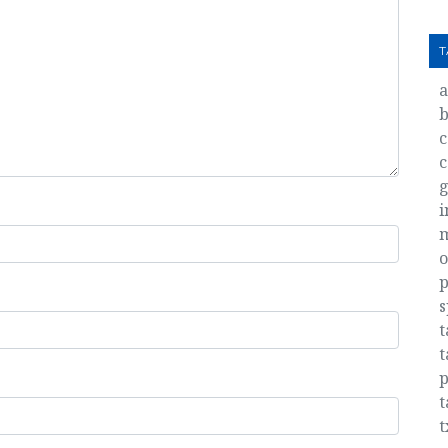
T
b
c
c
g
i
o
p
s
t
t
p
t
t